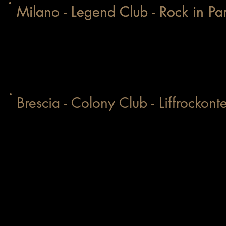
Milano - Legend Club - Rock in 
Milano - Legend Club - Rock in 
Brescia - Colony Club - Liffrocko