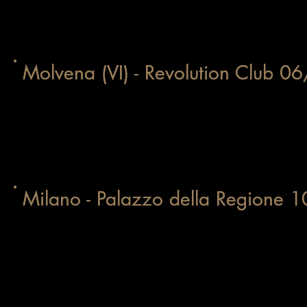
Molvena (VI) - Revolution Club 
Molvena (VI) - Revolution Club 
Milano - Palazzo della Regione
Milano - Palazzo della Regione